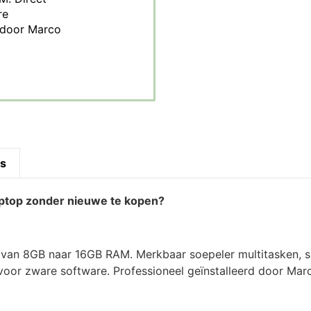
re
d door Marco
es
aptop zonder nieuwe te kopen?
van 8GB naar 16GB RAM. Merkbaar soepeler multitasken, sn
oor zware software. Professioneel geïnstalleerd door Mar