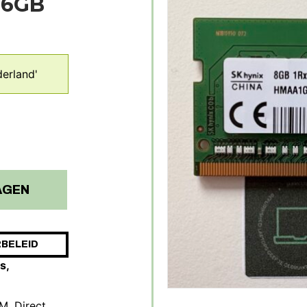
16GB
erland'
AGEN
BELEID
s,
M. Direct