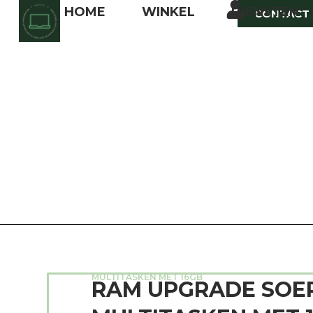
HOME
WINKEL
DIENSTEN
CONTACT
HOME
/
LAPTOP UITBREIDEN
/ RAM UPGRADE S
MULTITASKEN MET 16GB
RAM UPGRADE SOE