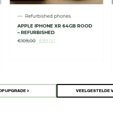
Refurbished phones
APPLE IPHONE XR 64GB ROOD
– REFURBISHED
€
109,00
€
89,00
OP UPGRADE
VEELGESTELDE 