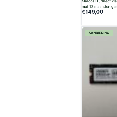
Marcos IT, direct kl
met 12 maanden gara
€
149,00
AANBIEDING