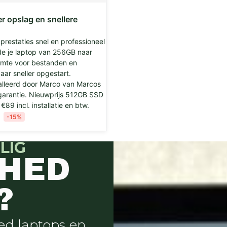
 opslag en snellere
prestaties snel en professioneel
de je laptop van 256GB naar
imte voor bestanden en
ar sneller opgestart.
talleerd door Marco van Marcos
arantie. Nieuwprijs 512GB SSD
89 incl. installatie en btw.
-15%
LIG
SHED
?
hed laptops en