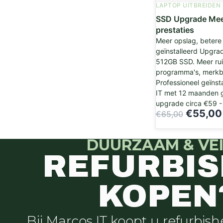
LAPTOP UITBREIDEN
SSD Upgrade Meer
prestaties
Meer opslag, betere 
geïnstalleerd Upgra
512GB SSD. Meer ru
programma's, merkba
Professioneel geïns
IT met 12 maanden g
upgrade circa €59 - €
€
55,00
€
65,00
DUURZAAM & VEI
REFURBI
KOPEN
Bij Marcos IT koopt u refurbis