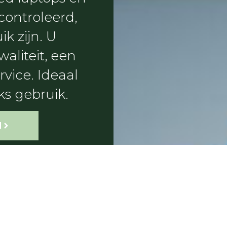
controleerd,
k zijn. U
aliteit, een
rvice. Ideaal
ks gebruik.
N