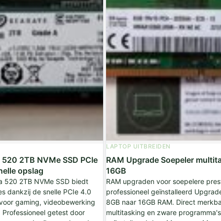
LAPTOP UITBREIDEN
a 520 2TB NVMe SSD PCIe
RAM Upgrade Soepeler multit
elle opslag
16GB
a 520 2TB NVMe SSD biedt
RAM upgraden voor soepelere prest
es dankzij de snelle PCIe 4.0
professioneel geïnstalleerd Upgrad
l voor gaming, videobewerking
8GB naar 16GB RAM. Direct merkbaar
. Professioneel getest door
multitasking en zware programma's.