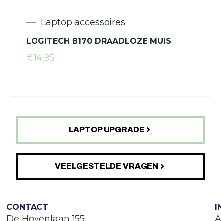
Laptop accessoires
LOGITECH B170 DRAADLOZE MUIS
€
14,95
LAPTOP UPGRADE
VEELGESTELDE VRAGEN
CONTACT
I
De Hovenlaan 155
A