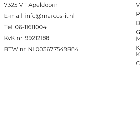
7325 VT Apeldoorn
V
P
E-mail: info@marcos-it.nl
B
Tel: 06-11611004
G
KvK nr: 99212188
M
K
BTW nr: NL003677549B84
K
C