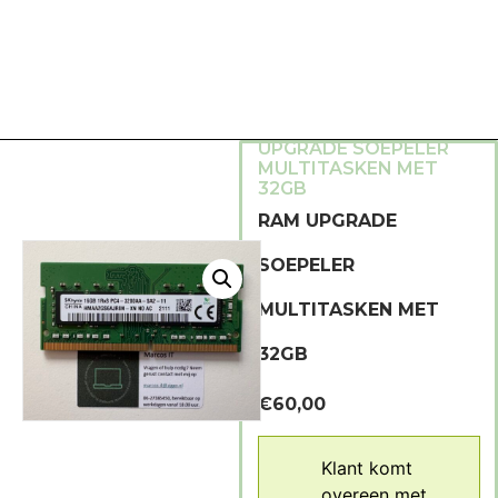
HOME
/
LAPTOP
UITBREIDEN
/ RAM
UPGRADE SOEPELER
MULTITASKEN MET
32GB
RAM UPGRADE
SOEPELER
MULTITASKEN MET
32GB
€
60,00
Klant komt
overeen met