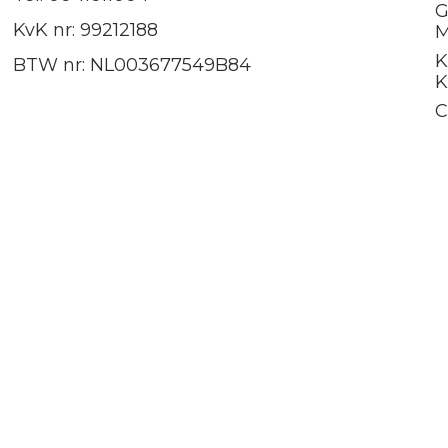
G
KvK nr: 99212188
M
K
BTW nr: NL003677549B84
K
C