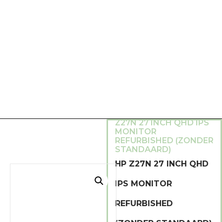
HOME
/
REFURBISHED
BEELDSCHERMEN
/ HP
Z27N 27 INCH QHD IPS
MONITOR
REFURBISHED (ZONDER
STANDAARD)
HP Z27N 27 INCH QHD
IPS MONITOR
REFURBISHED