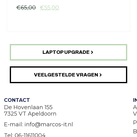
€
65,00
€
55,00
LAPTOP UPGRADE
VEELGESTELDE VRAGEN
CONTACT
I
De Hovenlaan 155
A
7325 VT Apeldoorn
V
P
E-mail: info@marcos-it.nl
B
Tel: 06-11611004