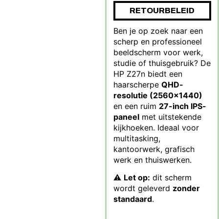
RETOURBELEID
Ben je op zoek naar een
scherp en professioneel
beeldscherm voor werk,
studie of thuisgebruik? De
HP Z27n biedt een
haarscherpe
QHD-
resolutie (2560×1440)
en een ruim
27-inch IPS-
paneel
met uitstekende
kijkhoeken. Ideaal voor
multitasking,
kantoorwerk, grafisch
werk en thuiswerken.
⚠
Let op:
dit scherm
wordt geleverd
zonder
standaard
.