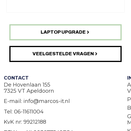
LAPTOP UPGRADE
VEELGESTELDE VRAGEN
CONTACT
I
De Hovenlaan 155
A
7325 VT Apeldoorn
V
P
E-mail: info@marcos-it.nl
B
Tel: 06-11611004
G
KvK nr: 99212188
M