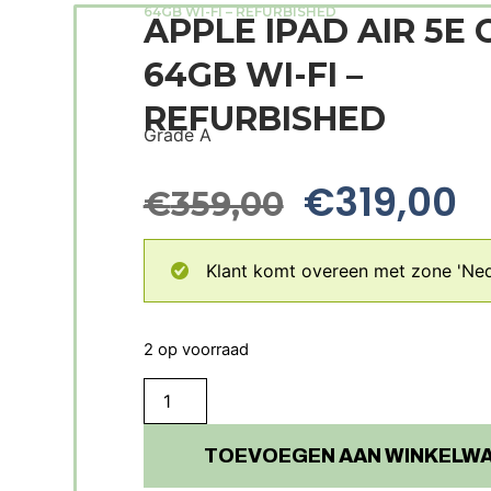
64GB WI-FI – REFURBISHED
APPLE IPAD AIR 5E 
64GB WI-FI –
REFURBISHED
Grade A
€
319,00
€
359,00
Klant komt overeen met zone 'Ned
2 op voorraad
TOEVOEGEN AAN WINKELW