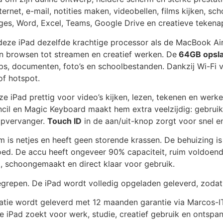
ternet, e-mail, notities maken, videobellen, films kijken, s
es, Word, Excel, Teams, Google Drive en creatieve tekena
deze iPad dezelfde krachtige processor als de MacBook Air.
en browsen tot streamen en creatief werken. De
64GB opsla
ps, documenten, foto’s en schoolbestanden. Dankzij Wi-Fi 
of hotspot.
e iPad prettig voor video’s kijken, lezen, tekenen en wer
cil en Magic Keyboard maakt hem extra veelzijdig: gebruik
opvervanger.
Touch ID
in de aan/uit-knop zorgt voor snel en
 is netjes en heeft geen storende krassen. De behuizing is
ed. De accu heeft ongeveer 90% capaciteit, ruim voldoende
d, schoongemaakt en direct klaar voor gebruik.
egrepen. De iPad wordt volledig opgeladen geleverd, zodat 
atie wordt geleverd met 12 maanden garantie via Marcos-IT
ige iPad zoekt voor werk, studie, creatief gebruik en ontspan