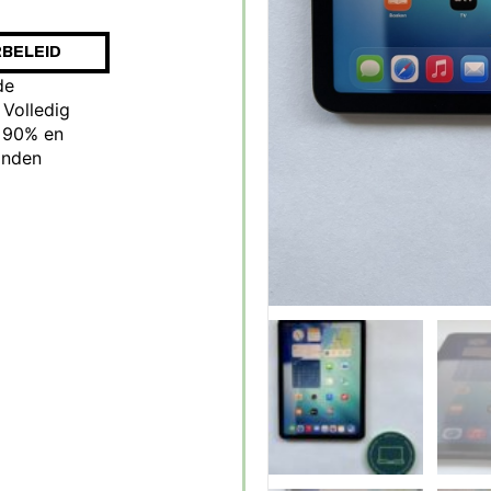
BELEID
de
 Volledig
p 90% en
anden