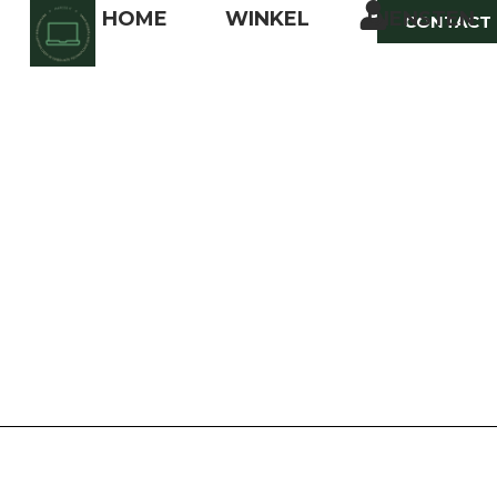
HOME
WINKEL
DIENSTEN
CONTACT
HOME
/
REFURBISHED TABLETS
/ APPLE IPAD AIR