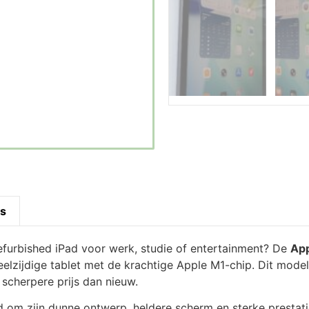
es
efurbished iPad voor werk, studie of entertainment? De
App
eelzijdige tablet met de krachtige Apple M1-chip. Dit model
scherpere prijs dan nieuw.
d om zijn dunne ontwerp, heldere scherm en sterke prestat