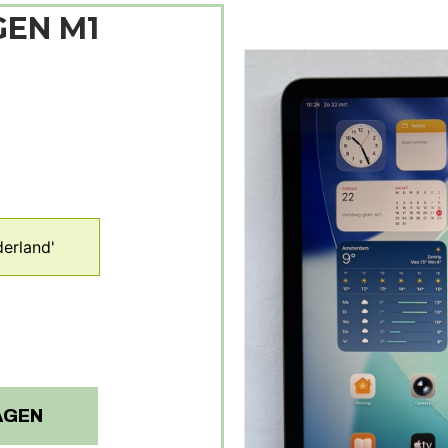
GEN M1
erland'
AGEN