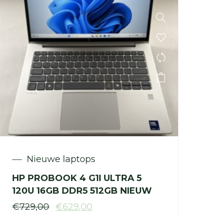
Nieuwe laptops
HP PROBOOK 4 G1I ULTRA 5
120U 16GB DDR5 512GB NIEUW
€
729,00
€
629,00