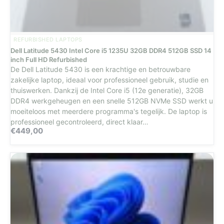
REFURBISHED LAPTOPS
Dell Latitude 5430 Intel Core i5 1235U 32GB DDR4 512GB SSD 14
inch Full HD Refurbished
De Dell Latitude 5430 is een krachtige en betrouwbare
zakelijke laptop, ideaal voor professioneel gebruik, studie en
thuiswerken. Dankzij de Intel Core i5 (12e generatie), 32GB
DDR4 werkgeheugen en een snelle 512GB NVMe SSD werkt u
moeiteloos met meerdere programma's tegelijk. De laptop is
professioneel gecontroleerd, direct klaar…
€
449,00